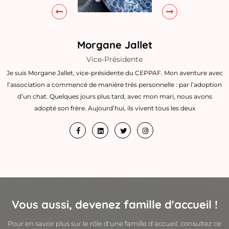
Morgane Jallet
Vice-Présidente
e
Je suis Morgane Jallet, vice-présidente du CEPPAF. Mon aventure avec
is
l’association a commencé de manière très personnelle : par l’adoption
Y
u.
d’un chat. Quelques jours plus tard, avec mon mari, nous avons
a
adopté son frère. Aujourd’hui, ils vivent tous les deux
Vous aussi, devenez famille d'accueil !
Pour en savoir plus sur le rôle d'une famille d'accueil, consultez ce